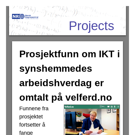
Hopp
Projects
til
hovedinnhold
Prosjektfunn om IKT i
synshemmedes
arbeidshverdag er
omtalt på velferd.no
Funnene fra
prosjektet
fortsetter å
fange